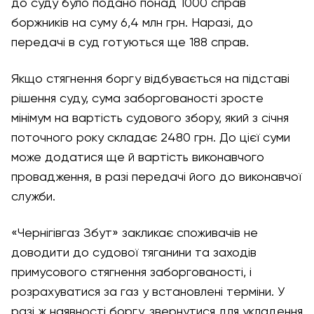
до суду було подано понад 1000 справ
боржників на суму 6,4 млн грн. Наразі, до
передачі в суд готуються ще 188 справ.
Якщо стягнення боргу відбувається на підставі
рішення суду, сума заборгованості зросте
мінімум на вартість судового збору, який з січня
поточного року складає 2480 грн. До цієї суми
може додатися ще й вартість виконавчого
провадження, в разі передачі його до виконавчої
служби.
«Чернігівгаз Збут» закликає споживачів не
доводити до судової тяганини та заходів
примусового стягнення заборгованості, і
розрахуватися за газ у встановлені терміни. У
разі ж наявності боргу, звернутися для укладення