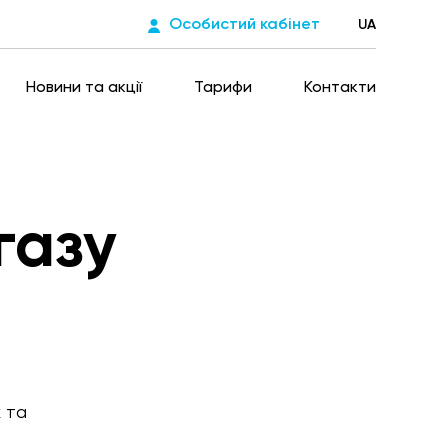
Особистий кабінет
UA
Новини та акції
Тарифи
Контакти
газу
х та