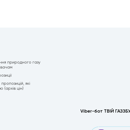
ння природного газу
ивачам
озиції
пропозицій, які
 (архів цін)
Viber-бот ТВІЙ ГАЗЗБ