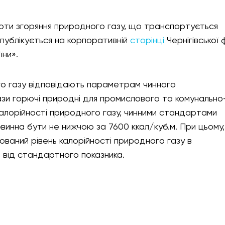
ти згоряння природного газу, що транспортується
 публікується на корпоративній
сторінці
Чернігівської ф
їни».
ого газу відповідають параметрам чинного
зи горючі природні для промислового та комунально
алорійності природного газу, чинними стандартами
винна бути не нижчою за 7600 ккал/куб.м. При цьому,
ксований рівень калорійності природного газу в
е від стандартного показника.