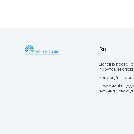
Газ
Договір постача
побутовим спож
Комерційні пропр
Інформація щодо 
зупинили свою дію