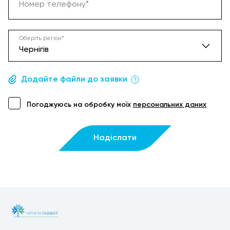
Номер телефону*
Оберіть регіон*
Чернігів
Додайте файли до заявки
Вінниця
Погоджуюсь на обробку моїх
персональних даних
Дніпро
Житомир
Надіслати
Запоріжжя
Івано-Франківськ
Київ
Кропивницький