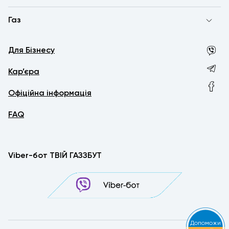
Газ
Луцьк
Львів
Для Бізнесу
Кар’єра
Миколаїв
Офіційна інформація
Одеса
FAQ
Полтава
Рівне
Viber-бот ТВІЙ ГАЗЗБУТ
Суми
Тернопіль
Ужгород
Допоможи