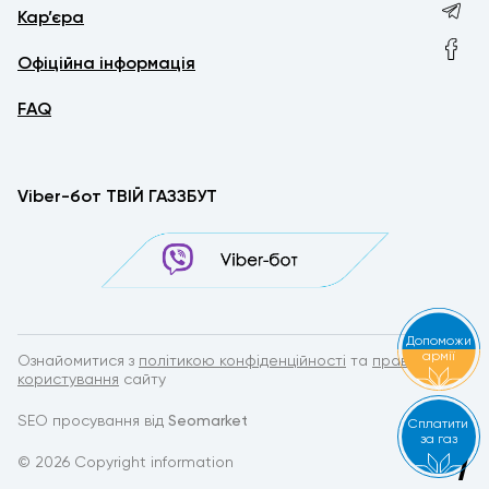
Кар’єра
Офіційна інформація
FAQ
Viber-бот ТВІЙ ГАЗЗБУТ
Допоможи
армії
Ознайомитися з
політикою конфіденційності
та
правилами
користування
сайту
SEO просування від
Seomarket
Сплатити
за газ
© 2026 Copyright information
by