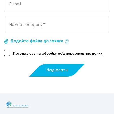
E-mail
Житомир
Запоріжжя
Номер телефону**
Івано-Франківськ
Додайте файли до заявки
Київ
Погоджуюсь на обробку моїх
персональних даних
Кропивницький
Луцьк
Надіслати
Львів
Миколаїв
Одеса