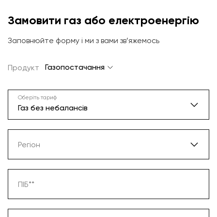
Замовити газ або електроенергію
Заповнюйте форму і ми з вами зв’яжемось
Газопостачання
Продукт
Оберіть тариф
Газ без небалансів
Газ без небалансів
Регіон
Газ із ПСГ
Вінниця
ПІБ**
Газ та Електроенергія
Дніпро