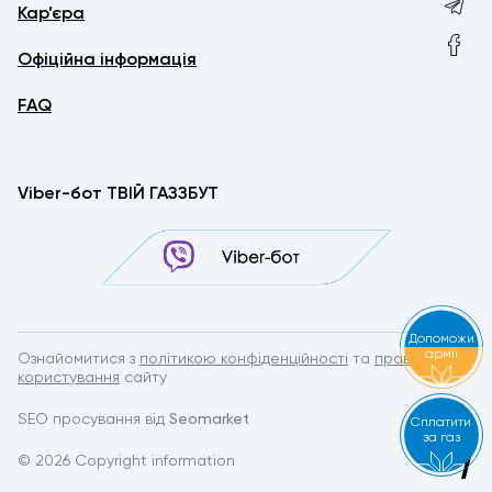
Кар’єра
Офіційна інформація
FAQ
Viber-бот ТВІЙ ГАЗЗБУТ
Допоможи
армії
Ознайомитися з
політикою конфіденційності
та
правилами
користування
сайту
SEO просування від
Seomarket
Сплатити
за газ
© 2026 Copyright information
by